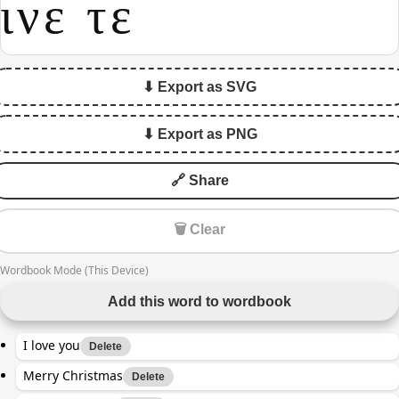
ινε τε
⬇ Export as SVG
⬇ Export as PNG
🔗 Share
🗑 Clear
Wordbook Mode (This Device)
Add this word to wordbook
I love you
Delete
Merry Christmas
Delete