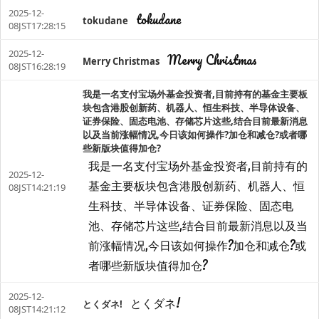
2025-12-
tokudane
tokudane
08JST17:28:15
2025-12-
Merry Christmas
Merry Christmas
08JST16:28:19
我是一名支付宝场外基金投资者,目前持有的基金主要板
块包含港股创新药、机器人、恒生科技、半导体设备、
证券保险、固态电池、存储芯片这些,结合目前最新消息
以及当前涨幅情况,今日该如何操作?加仓和减仓?或者哪
些新版块值得加仓?
我是一名支付宝场外基金投资者,目前持有的
2025-12-
基金主要板块包含港股创新药、机器人、恒
08JST14:21:19
生科技、半导体设备、证券保险、固态电
池、存储芯片这些,结合目前最新消息以及当
前涨幅情况,今日该如何操作?加仓和减仓?或
者哪些新版块值得加仓?
2025-12-
とくダネ!
とくダネ!
08JST14:21:12