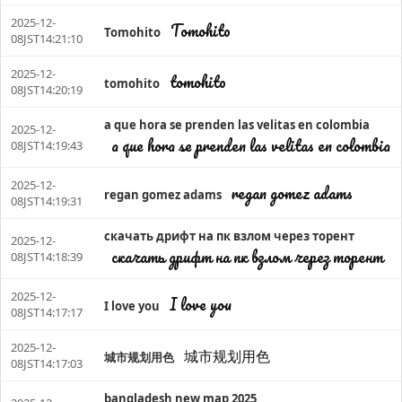
2025-12-
Tomohito
Tomohito
08JST14:21:10
2025-12-
tomohito
tomohito
08JST14:20:19
a que hora se prenden las velitas en colombia
2025-12-
a que hora se prenden las velitas en colombia
08JST14:19:43
2025-12-
regan gomez adams
regan gomez adams
08JST14:19:31
скачать дрифт на пк взлом через торент
2025-12-
скачать дрифт на пк взлом через торент
08JST14:18:39
2025-12-
I love you
I love you
08JST14:17:17
2025-12-
城市规划用色
城市规划用色
08JST14:17:03
bangladesh new map 2025