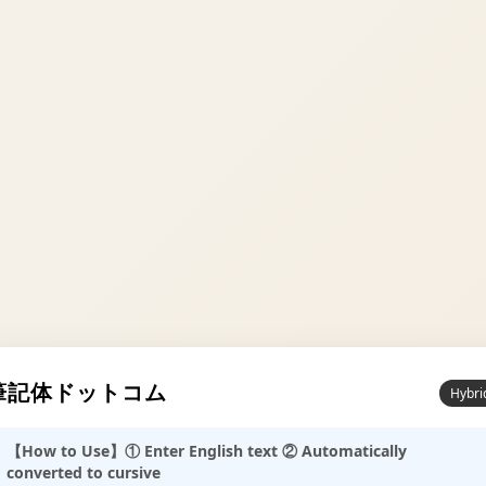
筆記体ドットコム
Hybri
【How to Use】① Enter English text ② Automatically
converted to cursive