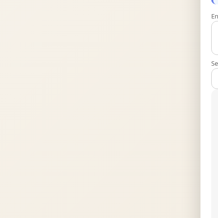
En
Se