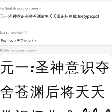
ter English word or name ▽
lect cursive font ▽
Real-time cursive preview
元一:圣神意识夺
舍苍渊后将夭夭