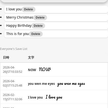
I love you
Delete
Merry Christmas
Delete
Happy Birthday
Delete
This is for you
Delete
Everyone's Save List
日時
文字
2026-04-
NOW
NOW
26JST10:33:52
2026-04-
you wen me eyes
you wen me eyes
02JST15:25:48
2026-02-
I love you
I love you
15JST11:32:06