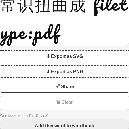
常识扭曲成 filet
ype:pdf
⬇ Export as SVG
⬇ Export as PNG
🔗 Share
🗑 Clear
Wordbook Mode (This Device)
Add this word to wordbook