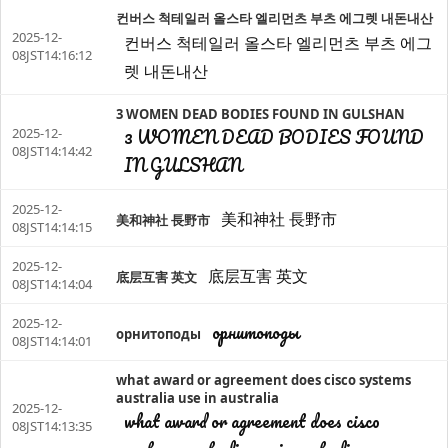
컨버스 척테일러 올스타 엘리먼츠 부츠 에그렛 내돈내산
2025-12-
컨버스 척테일러 올스타 엘리먼츠 부츠 에그
08JST14:16:12
렛 내돈내산
3 WOMEN DEAD BODIES FOUND IN GULSHAN
3 WOMEN DEAD BODIES FOUND
2025-12-
08JST14:14:42
IN GULSHAN
2025-12-
美和神社 長野市
美和神社 長野市
08JST14:14:15
2025-12-
底层互害 英文
底层互害 英文
08JST14:14:04
2025-12-
орнитоподы
орнитоподы
08JST14:14:01
what award or agreement does cisco systems
australia use in australia
2025-12-
what award or agreement does cisco
08JST14:13:35