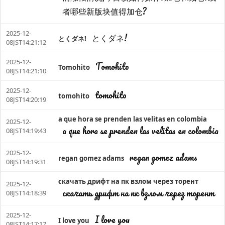
者哪些新版块值得加仓?
2025-12-
とくダネ!
とくダネ!
08JST14:21:12
2025-12-
Tomohito
Tomohito
08JST14:21:10
2025-12-
tomohito
tomohito
08JST14:20:19
a que hora se prenden las velitas en colombia
2025-12-
a que hora se prenden las velitas en colombia
08JST14:19:43
2025-12-
regan gomez adams
regan gomez adams
08JST14:19:31
скачать дрифт на пк взлом через торент
2025-12-
скачать дрифт на пк взлом через торент
08JST14:18:39
2025-12-
I love you
I love you
08JST14:17:17