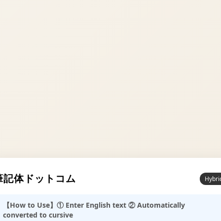
筆記体ドットコム
Hybri
【How to Use】① Enter English text ② Automatically
converted to cursive