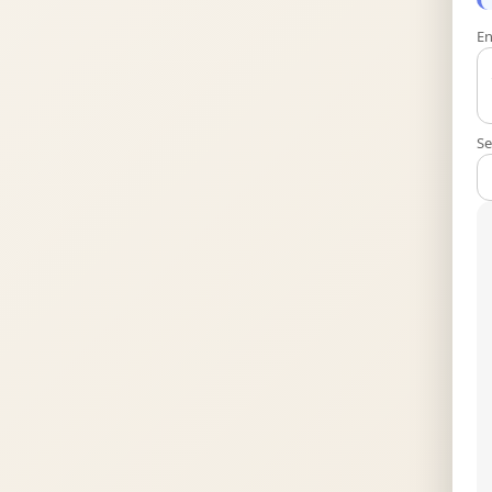
En
Se