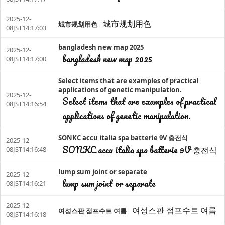
2025-12-
城市规划用色
城市规划用色
08JST14:17:03
bangladesh new map 2025
2025-12-
bangladesh new map 2025
08JST14:17:00
Select items that are examples of practical
applications of genetic manipulation.
2025-12-
Select items that are examples of practical
08JST14:16:54
applications of genetic manipulation.
SONKC accu italia spa batterie 9V 충전식
2025-12-
SONKC accu italia spa batterie 9V 충전식
08JST14:16:48
lump sum joint or separate
2025-12-
lump sum joint or separate
08JST14:16:21
2025-12-
여성스판 점프수트 여름
여성스판 점프수트 여름
08JST14:16:18